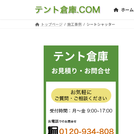
コ
ナ
ホーム
ン
ビ
テ
ゲ
トップページ
施工事例
シートシャッター
ン
ー
ツ
シ
へ
ョ
ス
ン
キ
に
ッ
移
プ
動