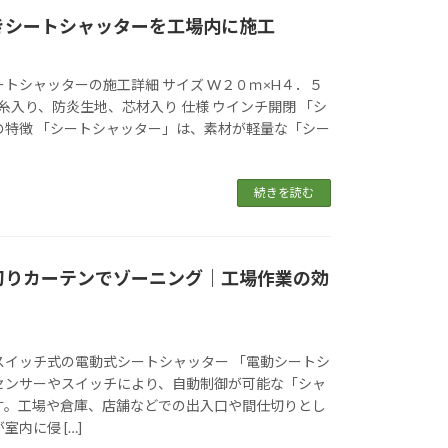
きシートシャッターを工場内に施工
トシャッターの施工詳細 サイズ W２０ｍ×H４．５
明糸入り、防炎生地、芯材入り 仕様 ウインチ開閉 「シ
の特徴 「シートシャッター」は、素材が軽量な「シー
続きを読む
切りカーテンでゾーニング｜工場作業の効
スイッチ式の電動式シートシャッター 「電動シートシ
センサーやスイッチにより、自動制御が可能な「シャ
す。工場や倉庫、店舗などでの出入口や間仕切りとし
内に侵 […]