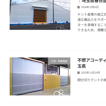
｜埼玉県春日
2024年10月6日
テント倉庫の施工
速な搬出入をサポ
ターを装備するこ
できるため、頻繁な出
不燃アコーデ
工場・産業施設
玉県
2023年11月29日
間仕切りテントの