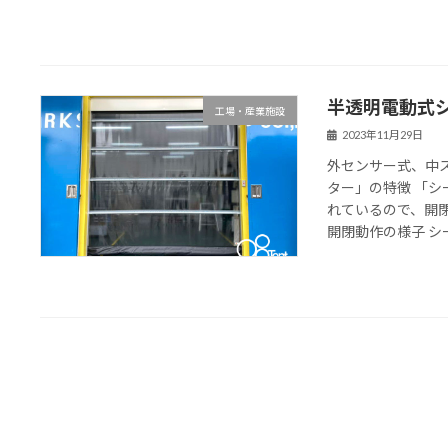
半透明電動式
工場・産業施設
2023年11月29日
外センサー式、中
ター」の特徴 「
れているので、開
開閉動作の様子 シート