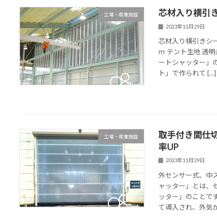
芯材入り横引
工場・産業施設
2023年11月29日
芯材入り横引きシー
ｍ テント生地 透
ートシャッター」
ト」で作られて […]
取手付き間仕
工場・産業施設
率UP
2023年11月29日
外センサー式、中
ャッター」とは、
ッター」のことで
て導入され、外気が室